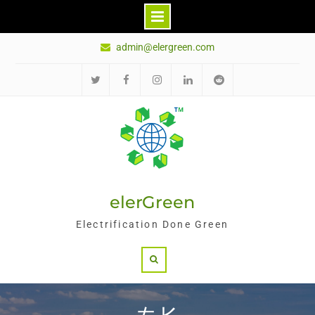
Skip
admin@elergreen.com
to
content
推
面
Ins
领
红
特
书
英
迪
elerGreen
Electrification Done Green
Search