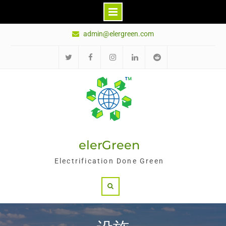
Skip
admin@elergreen.com
to
content
推
面
Ins
领
红
特
书
英
迪
elerGreen
Electrification Done Green
Search