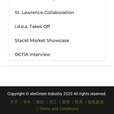
St. Lawrence Collaboration
i.d.e.a. Takes Off
Stackt Market Showcase
OCTIA Interview
Copyright © elerGreen Industry 2020 All rights reserved.
关于
专长
项目
员工
新闻
联系
隐私政策
Terms and Conditions