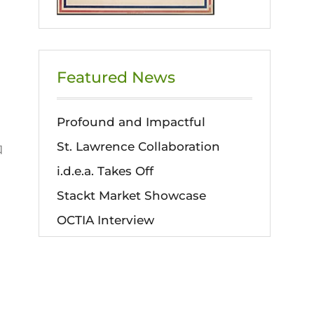
Featured News
Profound and Impactful
St. Lawrence Collaboration
如
i.d.e.a. Takes Off
Stackt Market Showcase
OCTIA Interview