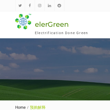
Skip
to
推
面
Ins
领
红
content
特
书
英
迪
elerGreen
Electrification Done Green
Home
预购解释