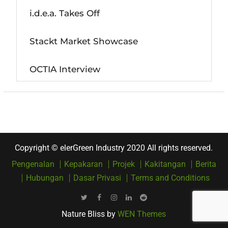
i.d.e.a. Takes Off
Stackt Market Showcase
OCTIA Interview
Copyright © elerGreen Industry 2020 All rights reserved.
Pengenalan
Kepakaran
Projek
Kakitangan
Berita
Hubungan
Dasar Privasi
Terms and Conditions
Twitter
Facebook
Instagram
LinkedIn
Reddit
Nature Bliss by
WEN Themes