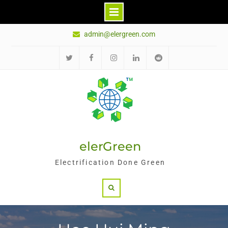
Skip
admin@elergreen.com
to
content
Twitter
Facebook
Instagram
LinkedIn
Reddit
elerGreen
Electrification Done Green
Search